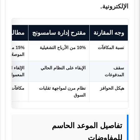
الإلكترونية.
وجه المقارنة
مقترح إدارة سامسونج
مطالب النق
نسبة المكافآت
10% من الأرباح التشغيلية
15% من أرب
الموصلات
سقف
الإبقاء على النظام الحالي
الإلغاء الكام
المدفوعات
المعمول به
هيكل الحوافز
نظام مرن لمواجهة تقلبات
مكافآت أداء ث
السوق
تفاصيل الموعد الحاسم
للمفاوضات