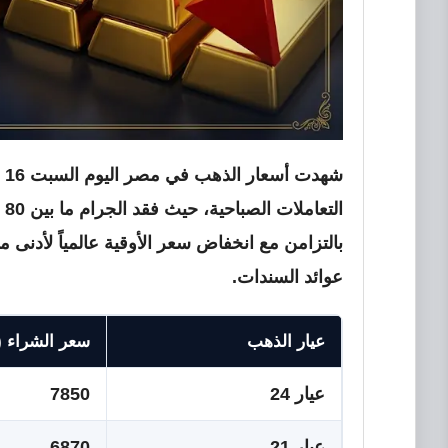
بالتزامن مع انخفاض سعر الأوقية عالمياً لأدنى م
عوائد السندات.
عيار الذهب
سعر الشراء (
عيار 24
7850
عيار 21
6870