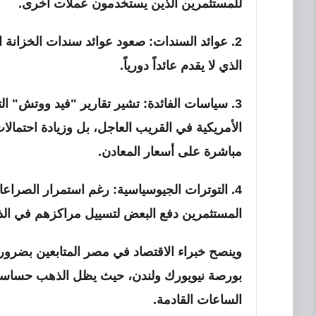
للمستثمرين الذين يستخدمون عملات أخرى.
2.
عوائد السندات:
الذي لا يقدم عائداً دورياً.
3.
سياسات الفائدة:
تشير تقارير "فيد ووتش" الت
الأمريكية في القريب العاجل، بل وزيادة احتمال
مباشرة على أسعار المعادن.
4.
التوترات الجيوسياسية:
رغم استمرار الصراعا
المستثمرين دفع البعض لتسييل مراكزهم في الذ
وينصح خبراء الاقتصاد في مصر المتابعين بضرورة
بورصة نيويورك ولندن، حيث يظل الذهب حساساً جد
الساعات القادمة.