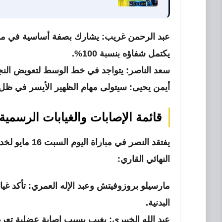
عبد الرحمن غريب:
يشارك بصفة أساسية في مرك
يكتمل شفاؤه بنسبة 100%.
سعد الناصر:
يتواجد في خط الوسط لتعويض النجم
أيمن يحيى:
سيتولى مهام الظهير الأيسر في ظل غ
قائمة الإصابات والغيابات الرسمية
يفتقد النصر ف
النهائي القاري:
مارسيلو بروزوفيتش وعبد الإله العمري:
تأكد غيا
البدنية.
عبد الله الخيبري:
يغيب بسبب إصابة عضلية تعرض 