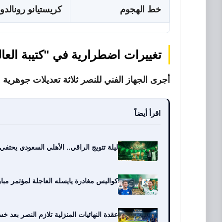
خط الهجوم
كريستيانو رونالدو
تغييرات اضطرارية في "كتيبة العا
أجرى الجهاز الفني للنصر ثلاثة تعديلات جوهرية 
اقرأ أيضاً
ليلة تتويج الراقي.. الأهلي السعودي يحتفي ب
كواليس مغادرة يايسله العاجلة لمؤتمر مبا
عقدة النهائيات المنزلية تلازم النصر بعد خسارة لقب دوري أبط