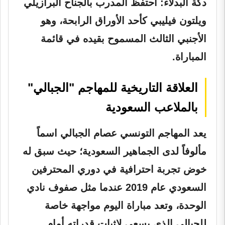
دكة البدلاء:
احتفظ المدرب بالجناح البرازيلي
ويلتون فيليبي
كأحد الأوراق الرابحة، وهو
الأجنبي الثالث المسموح بقيده في قائمة
المباراة.
العلاقة التاريخية للمهاجم "الجبالي"
بالملاعب السعودية
يعد المهاجم التونسي عصام الجبالي اسماً
مألوفاً لدى الجماهير السعودية؛ حيث سبق له
خوض تجربة احترافية في دوري المحترفين
السعودي عام 2019 عندما مثل صفوف
نادي
الوحدة
، وتعد مباراة اليوم مواجهة خاصة
للجبالي الذي يسعى لإثبات قدراته أمام