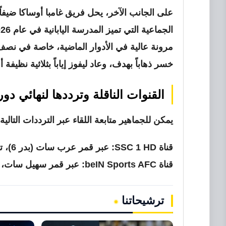
على الجانب الآخر، يحل فريق غامبا أوساكا ضيفاً ث
مرونة عالية في الأدوار الماضية، خاصة في نصف ا
خسر ذهاباً بهدف، وعاد ليفوز إياباً بثلاثية نظيفة 
القنوات الناقلة وترددها لنهائي دور
يمكن للجماهير متابعة اللقاء عبر الترددات التالية ال
قناة SSC 1 HD:
عبر قمر عرب سات (بدر 6)، تردد 12418، استقطاب أفقي، معدل ترميز 27500.
قناة beIN Sports AFC:
عبر قمر سهيل سات، تردد 10810، استقطاب عامودي، معدل 
ترشيحاتنا