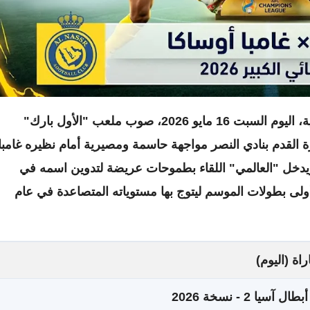
تتجه أنظار جماهير كرة القدم السعودية والآسيوية، اليوم السبت 16 مايو 2026، صوب ملعب "الأول بارك"
 القدم بنادي النصر مواجهة حاسمة ومصيرية أمام نظيره غامبا
ا الياباني، في نهائي دوري أبطال آسيا 2، ويدخل "العالمي" اللقاء بطموحات عريضة لتدوين اسمه في
أولى بطولات الموسم ليتوج بها مستوياته المتصاعدة في عام
راة (اليوم)
سيا 2 - نسخة 2026