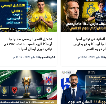
لمانية في نهائي آسيا..
تشكيل النصر الرسمي ضد جامبا
با أوساكا يدفع بحارس
أوساكا اليوم السبت 16-5-2026 في
م هجوم النصر
نهائي دوري أبطال آسيا 2
ة
16 مايو 2026 - 11:59 م
الكرة السعودية
16 مايو 2026 - 11:17 م