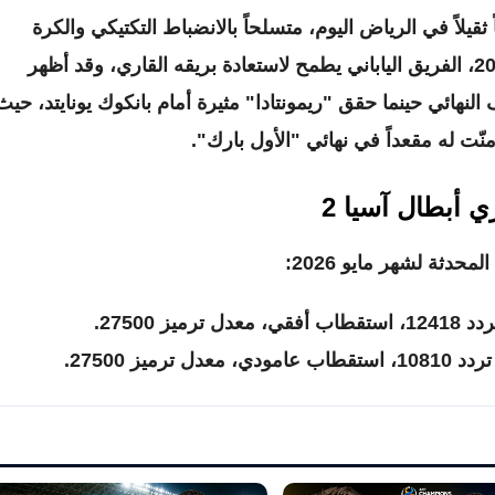
قيلاً في الرياض اليوم، متسلحاً بالانضباط التكتيكي والكرة
الجماعية التي تميز المدرسة اليابانية في عام 2026، الفريق الياباني يطمح لاستعادة بريقه القاري، وقد أظهر
لنهائي حينما حقق "ريمونتادا" مثيرة أمام بانكوك يونايتد، حيث
أمنّت له مقعداً في نهائي "الأول بارك".
ي أبطال آسيا 2
محدثة لشهر مايو 2026:
ترميز 27500.