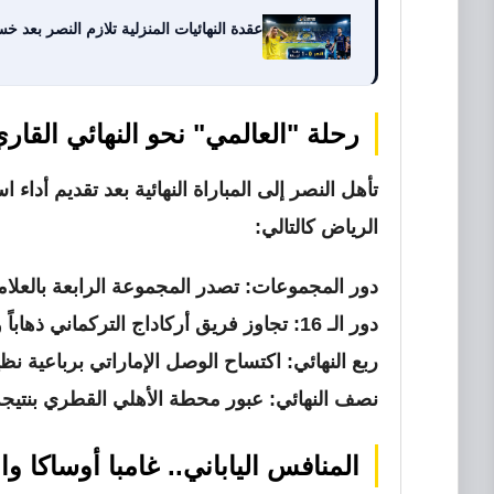
عقدة النهائيات المنزلية تلازم النصر بعد خسارة لقب دوري أبط
رحلة "العالمي" نحو النهائي القاري 026
تأهل النصر إلى المباراة النهائية بعد تقديم أداء 
الرياض كالتالي:
دور المجموعات:
تصدر المجموعة الرابعة بالعلامة الكا
دور الـ 16:
تجاوز فريق أركاداج التركماني ذهاباً وإياب
ربع النهائي:
اكتساح الوصل الإماراتي برباعية نظي
نصف النهائي:
عبور محطة الأهلي القطري بنتيجة عريضة 5-1 بمجم
المنافس الياباني.. غامبا أوساكا وا