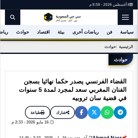
8 أغسطس 2026 - 8:58 م
سياسة
فن
رياضات أخرى
بيئة
اقتصاد
حوادث
رياض
الرئيسية
حوادث
حوادث
القضاء الفرنسي يصدر حكما نهائيا بسجن
الفنان المغربي سعد لمجرد لمدة 5 سنوات
في قضية سان تروبيه
شارك
طباعة
16 مايو 2026 - 2:33 م
Ahmad Nasr
آخر تحديث: 16 مايو 2026 - 2:33 م
14