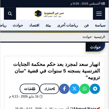
6 أغسطس 2026 - 9:09 م
سياسة
فن
رياضات أخرى
بيئة
اقتصاد
حوادث
رياض
الرئيسية
حوادث
حوادث
انهيار سعد لمجرد بعد حكم محكمة الجنايات
الفرنسية بسجنه 5 سنوات في قضية "سان
تروبيه"
شارك
طباعة
16 مايو 2026 - 4:13 م
Ahmad Nasr
آخر تحديث: 16 مايو 2026 - 4:13 م
15