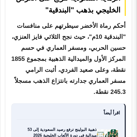
الخليجي بذهب "البندقية"
أحكم رماة الأخضر سيطرتهم على منافسات
"البندقية 10م"، حيث نجح الثلاثي فايز العنزي،
حسين الحربي، ومسفر العماري في حسم
المركز الأول والميدالية الذهبية بمجموع 1855
نقطة، وعلى صعيد الفردي، أثبت الرامي
مسفر العماري
جدارته بانتزاع الذهب مسجلاً
245.3 نقطة.
اقرأ أيضاً
ذهبية البولينج ترفع رصيد السعودية إلى 53
ميدالية في دورة الألعاب الخليجية 2026