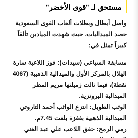
مستحق لـ "قوى الأخضر"
واصل أبطال وبطلات ألعاب القوى السعودية
حصد الميداليات، حيث شهدت الميادين تألقاً
كبيراً تمثل في:
مسابقة السباعي (سيدات):
فوز اللاعبة
سارة
الهلال
بالمركز الأول والميدالية الذهبية (4067
نقطة)، فيما نالت زميلتها
مريم المطر
الميدالية البرونزية.
الوثب الطويل:
انتزع الواثب
أحمد التاروتي
الميدالية الذهبية بقفزة بلغت 7.45م.
رمي الرمح:
حقق اللاعب
علي عبد الغني