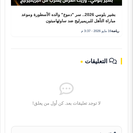
بشير بلومي 2026.. سر "دموع" والده الأسطورة وموعد
مباراة التأهل للبريميرليج ضد ساوثهامبتون
رياضة
16 مايو 2026 - 3:37 م
التعليقات
لا توجد تعليقات بعد. كن أول من يعلق!