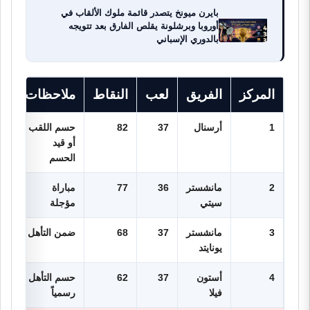
بايرن ميونخ يتصدر قائمة ملوك الألقاب في
أوروبا وبرشلونة يقلص الفارق بعد تتويجه
بالدوري الإسباني
المركز
الفريق
لعب
النقاط
ملاحظات
1
أرسنال
37
82
حسم اللقب
أو قيد
الحسم
2
مانشستر
36
77
مباراة
سيتي
مؤجلة
3
مانشستر
37
68
ضمن التأهل
يونايتد
4
أستون
37
62
حسم التأهل
فيلا
رسمياً