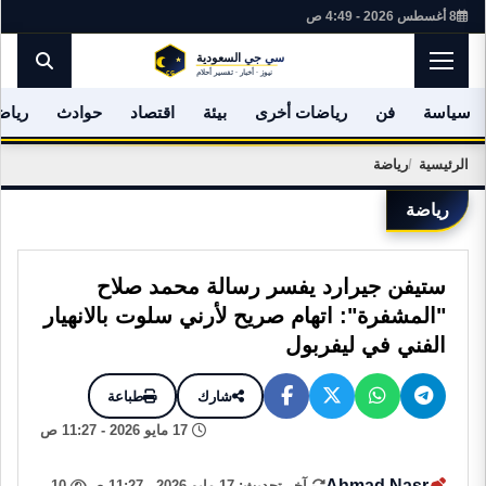
8 أغسطس 2026 - 4:49 ص
سياسة
فن
رياضات أخرى
بيئة
اقتصاد
حوادث
رياض
الرئيسية
رياضة
رياضة
ستيفن جيرارد يفسر رسالة محمد صلاح
"المشفرة": اتهام صريح لأرني سلوت بالانهيار
الفني في ليفربول
شارك
طباعة
17 مايو 2026 - 11:27 ص
Ahmad Nasr
آخر تحديث: 17 مايو 2026 - 11:27 ص
10