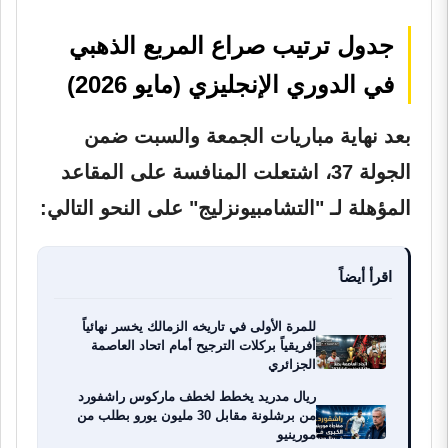
جدول ترتيب صراع المربع الذهبي
في الدوري الإنجليزي (مايو 2026)
بعد نهاية مباريات الجمعة والسبت ضمن
الجولة 37، اشتعلت المنافسة على المقاعد
المؤهلة لـ "التشامبيونزليج" على النحو التالي:
اقرأ أيضاً
للمرة الأولى في تاريخه الزمالك يخسر نهائياً
أفريقياً بركلات الترجيح أمام اتحاد العاصمة
الجزائري
ريال مدريد يخطط لخطف ماركوس راشفورد
من برشلونة مقابل 30 مليون يورو بطلب من
مورينيو