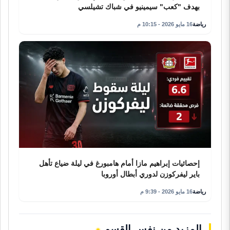
بهدف "كعب" سيمينيو في شباك تشيلسي
رياضة
16 مايو 2026 - 10:15 م
إحصائيات إبراهيم مازا أمام هامبورغ في ليلة ضياع تأهل
باير ليفركوزن لدوري أبطال أوروبا
رياضة
16 مايو 2026 - 9:39 م
المزيد من نفس القسم