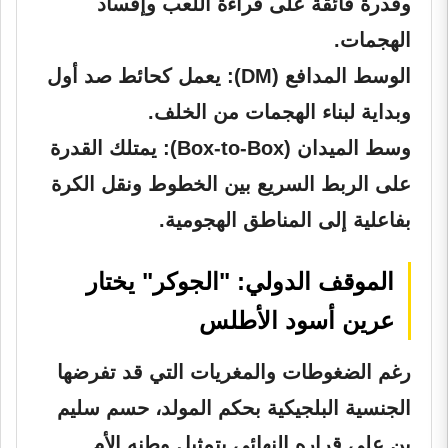
وقدرة فائقة على قراءة اللعب وإفساد
الهجمات.
الوسط المدافع (DM):
يعمل كحائط صد أول
وبداية لبناء الهجمات من الخلف.
وسط الميدان (Box-to-Box):
يمتلك القدرة
على الربط السريع بين الخطوط ونقل الكرة
بفاعلية إلى المناطق الهجومية.
الموقف الدولي: "الجوكر" يختار
عرين أسود الأطلس
رغم الضغوطات والمغريات التي قد تفرضها
الجنسية البلجيكية بحكم المولد، حسم سليم
بن علي قراره النهائي بتمثيل وطنه الأم