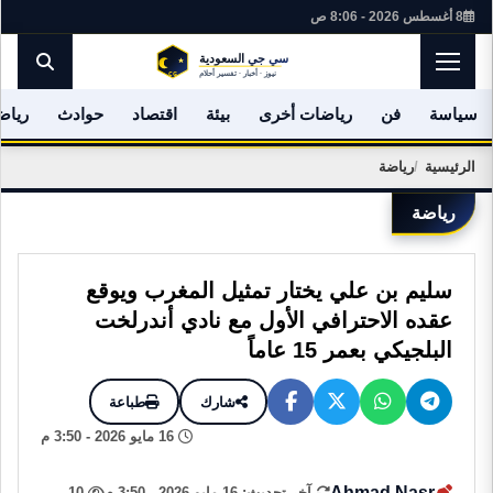
8 أغسطس 2026 - 8:06 ص
سياسة
فن
رياضات أخرى
بيئة
اقتصاد
حوادث
رياض
الرئيسية
رياضة
رياضة
سليم بن علي يختار تمثيل المغرب ويوقع
عقده الاحترافي الأول مع نادي أندرلخت
البلجيكي بعمر 15 عاماً
شارك
طباعة
16 مايو 2026 - 3:50 م
Ahmad Nasr
آخر تحديث: 16 مايو 2026 - 3:50 م
10