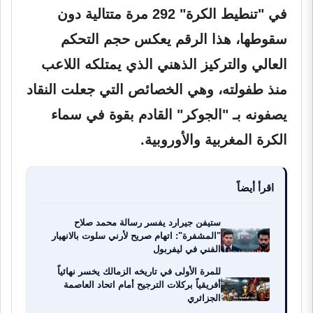
في "تنطيط الكرة" 292 مرة متتالية دون
سقوطها، هذا الرقم يعكس حجم التحكم
العالي والتركيز الذهني الذي يمتلكه اللاعب
منذ طفولته، وهي الخصائص التي جعلت النقاد
يصفونه بـ "الجوكر" القادم بقوة في سماء
الكرة المغربية والأوروبية.
اقرأ أيضاً
ستيفن جيرارد يفسر رسالة محمد صلاح
"المشفرة": اتهام صريح لأرني سلوت بالانهيار
الفني في ليفربول
للمرة الأولى في تاريخه الزمالك يخسر نهائياً
أفريقياً بركلات الترجيح أمام اتحاد العاصمة
الجزائري