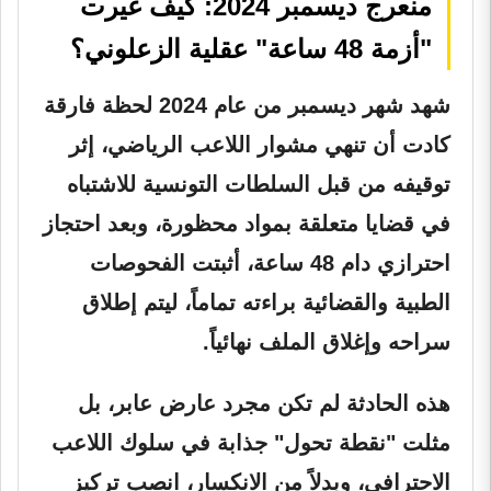
منعرج ديسمبر 2024: كيف غيرت
"أزمة 48 ساعة" عقلية الزعلوني؟
شهد شهر ديسمبر من عام 2024 لحظة فارقة
كادت أن تنهي مشوار اللاعب الرياضي، إثر
توقيفه من قبل السلطات التونسية للاشتباه
في قضايا متعلقة بمواد محظورة، وبعد احتجاز
احترازي دام 48 ساعة، أثبتت الفحوصات
الطبية والقضائية براءته تماماً، ليتم إطلاق
سراحه وإغلاق الملف نهائياً.
هذه الحادثة لم تكن مجرد عارض عابر، بل
مثلت "نقطة تحول" جذابة في سلوك اللاعب
الاحترافي، وبدلاً من الانكسار، انصب تركيز