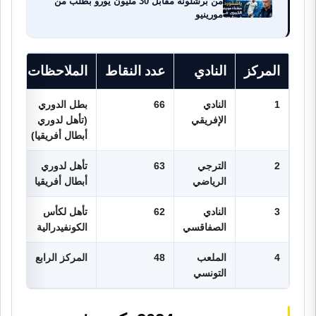
من برشلونة مقابل 30 مليون يورو بطلب من
مورينيو
المركز
النادي
عدد النقاط
الملاحظات
1
النادي
66
بطل الدوري
الإفريقي
(تأهل لدوري
أبطال أفريقيا)
2
الترجي
63
تأهل لدوري
الرياضي
أبطال أفريقيا
3
النادي
62
تأهل لكأس
الصفاقسي
الكونفيدرالية
4
الملعب
48
المركز الرابع
التونسي