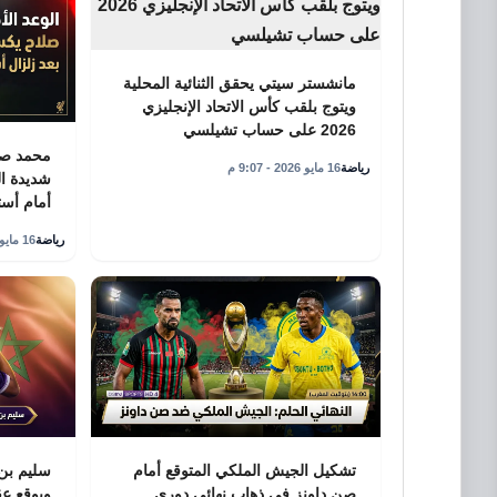
مانشستر سيتي يحقق الثنائية المحلية
ويتوج بلقب كأس الاتحاد الإنجليزي
2026 على حساب تشيلسي
محمد صل
رياضة
16 مايو 2026 - 9:07 م
شديدة ال
أمام أست
رياضة
16 مايو 2026 - 8:34 م
تشكيل الجيش الملكي المتوقع أمام
سليم بن 
صن داونز في ذهاب نهائي دوري
ويوقع عق