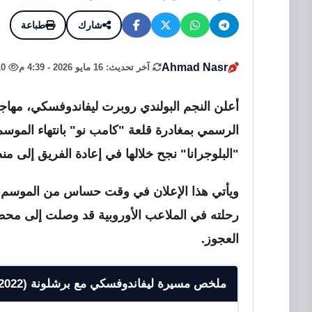
شارك
طباعة
Ahmad Nasr
آخر تحديث: 16 مايو 2026 - 4:39 م
10
الرسمي بمغادرة قلعة "كامب نو" بانتهاء الموسم
"البلوجرانا" نجح خلالها في إعادة الفريق إلى منص
ويأتي هذا الإعلان في وقت حساس من الموسم، لي
رحلته في الملاعب الأوروبية قد وصلت إلى محطتها
العجوز.
ملخص مسيرة ليفاندوفسكي مع برشلونة (2022 - 2026)