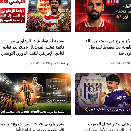
اح يخرج عن صمته برسالة
صدمة استبعاد غيث الزعلوني من
لهجة بعد سقوط ليفربول
قائمة تونس لمونديال 2026 بعد قيادة
ون فيلا
النادي الإفريقي للقب الدوري التونسي
رياضة
16 مايو 2026 - 6:41 م
علي يختار تمثيل المغرب
بشير بلومي 2026.. سر "دموع" والده
ده الاحترافي الأول مع نادي
الأسطورة وموعد مباراة التأهل