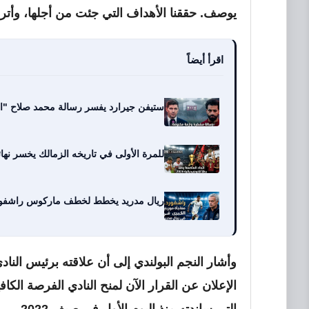
يوصف. حققنا الأهداف التي جئت من أجلها، وأتر
اقرأ أيضاً
ستيفن جيرارد يفسر رسالة محمد صلاح "الم
للمرة الأولى في تاريخه الزمالك يخسر نهائيا
ريال مدريد يخطط لخطف ماركوس راشفورد من برشلونة مقابل 
وأشار النجم البولندي إلى أن علاقته برئيس النا
الإعلان عن القرار الآن لمنح النادي الفرصة الكا