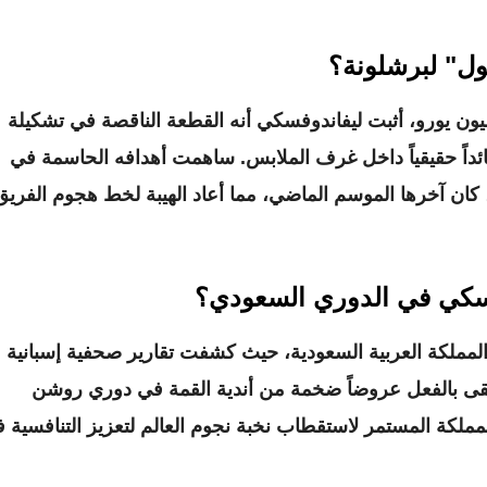
غول" لبرشلونة؟
نتقاله من بايرن ميونخ الألماني مقابل 50 مليون يورو، أثبت ليفاندوفسكي أنه القطعة الناقصة في تشكيلة
جيل 119 هدفاً، بل كان قائداً حقيقياً داخل غرف الملابس. ساهمت أهدافه الحاسمة في
 كان آخرها الموسم الماضي، مما أعاد الهيبة لخط هجوم الفريق
فسكي في الدوري السعودي؟
لمملكة العربية السعودية
، حيث كشفت تقارير صحفية إسبانية
تلقى بالفعل عروضاً ضخمة من أندية القمة في دوري روشن
ملكة المستمر لاستقطاب نخبة نجوم العالم لتعزيز التنافسية 