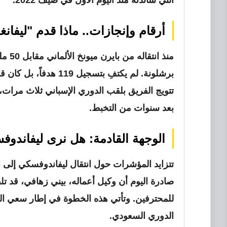
التي ساندته منذ اليوم الأول في صيف 2022.
أرقام وإنجازات.. ماذا قدم "ليفان
منذ ا
برشلونة. لم يكتفِ بتس
تتويج الفريق بلقب الدوري الإسباني ثلاث مرات،
بعد سنوات من التخبط.
الوجهة القادمة: هل نرى ليفاندو
تتزايد المؤشرات حول انتقال ليفاندوفسكي إلى
ا
صادرة اليوم أن وكيل أعماله، بيني زهافي، قد 
للمحترفين. وتأتي هذه الخطوة في إطار سعي الم
الدوري السعودي.