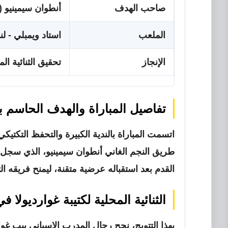
صاحب الهدف
أنطوان سيمينيو (الد
الملعب
استاد ويمبلي - لن
الإنجاز
تحقيق الثنائية ال
تفاصيل المباراة والهدف الحاسم بت
طريق النجم الغاني
أنطوان سيمينيو
، الذي سجل ه
القدم بعد استقباله عرضية متقنة، ليمنح فريقه 
الثنائية المحلية لكتيبة غوارديولا في 
بهذا التتويج، نجح رجال المدرب الإسباني بيب غو