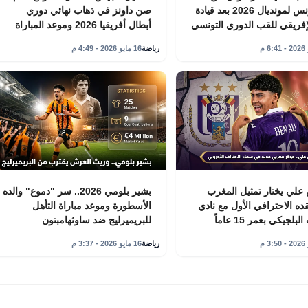
قائمة تونس لمونديال 2026 بعد قيادة
صن داونز في ذهاب نهائي دوري
لإفريقي للقب الدوري التونسي
أبطال أفريقيا 2026 وموعد المباراة
رياضة
16 مايو 2026 - 4:49 م
علي يختار تمثيل المغرب
بشير بلومي 2026.. سر "دموع" والده
ده الاحترافي الأول مع نادي
الأسطورة وموعد مباراة التأهل
لجيكي بعمر 15 عاماً
للبريميرليج ضد ساوثهامبتون
رياضة
16 مايو 2026 - 3:37 م