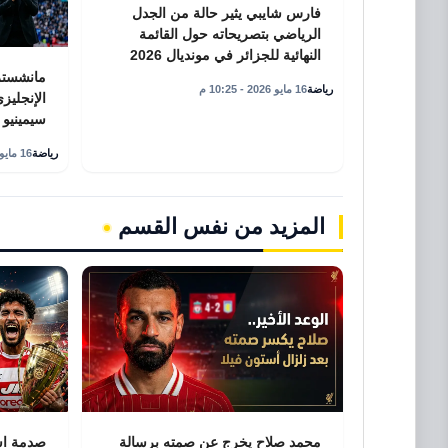
فارس شايبي يثير حالة من الجدل
الرياضي بتصريحاته حول القائمة
النهائية للجزائر في مونديال 2026
مانشستر 
رياضة
16 مايو 2026 - 10:25 م
الإنجليز
سيمينيو
رياضة
16 مايو 2026 - 10:15 م
المزيد من نفس القسم
محمد صلاح يخرج عن صمته برسالة
صدمة اس