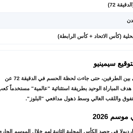
قيقة 72)
دن
محلية (كأس الاتحاد + كأس الرابطة)
وقيع سيمينيو
اتسمت المباراة بالندية الكبيرة والتحفظ التكتيكي بين الطرفين، حتى جاءت لحظة الحسم في الدقيقة 72 عن
دف المباراة الوحيد بطريقة استثنائية "عالمية" مستخدماً كع
التفوق واللقب الغالي وسط ذهول مدافعي "البلوز".
موسم 2026
ارديولا في حصد الكأس المحلية الثانية لهم خلال الموسم الجار