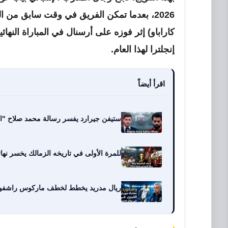
2026، بعدما تمكن الفريق في وقت سابق من 
كاراباو) إثر فوزه على أرسنال في المباراة النها
إنجلترا لهذا العام.
اقرأ أيضاً
ستيفن جيرارد يفسر رسالة محمد صلاح "الم
للمرة الأولى في تاريخه الزمالك يخسر نهائيا
ريال مدريد يخطط لخطف ماركوس راشفورد من برشلونة مقابل 