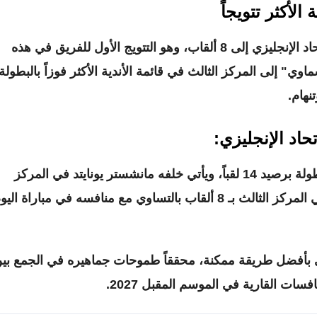
لأكثر تتويجاً
د الإنجليزي إلى
8 ألقاب
، وهو التتويج الأول للفريق في هذه
لإنجاز، قفز "السماوي" إلى المركز الثالث في قائمة الأندية الأكثر فوزاً بالبطولة
نهام.
تحاد الإنجليزي:
لا يزال نادي أرسنال يتصدر السجل التاريخي للبطولة برصيد 14 لقباً، ويأتي خلفه مانشستر يونايتد في المركز
الثاني برصيد 13 لقباً، ثم يأتي مانشستر سيتي في المركز الثالث بـ 8 ألقاب بالتساوي مع منافسه في مباراة ال
 بأفضل طريقة ممكنة، محققاً طموحات جماهيره في الجمع بي
ات القارية في الموسم المقبل 2027.