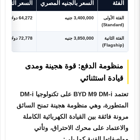
الفئة
السعر بالجنيه المصري
السعر التقريبي
الفئة الأولى
3,400,000 جنيه
64,272 دولار
(Standard)
الفئة الثانية
3,850,000 جنيه
72,778 دولار
(Flagship)
منظومة الدفع: قوة هجينة ومدى
قيادة استثنائي
تعتمد BYD M9 DM-i على تكنولوجيا DM-i
المتطورة، وهي منظومة هجينة تمنح السائق
مرونة فائقة بين القيادة الكهربائية الكاملة
والاعتماد على محرك الاحتراق، وتأتي
مواصفاتها الفنية كما يلي: