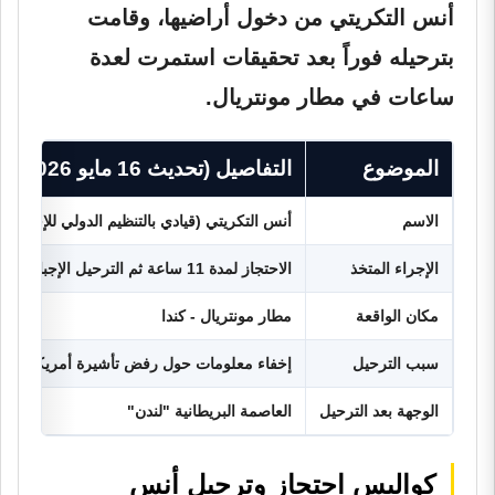
أنس التكريتي من دخول أراضيها، وقامت
بترحيله فوراً بعد تحقيقات استمرت لعدة
ساعات في مطار مونتريال.
الموضوع
التفاصيل (تحديث 16 مايو 2026)
الاسم
أنس التكريتي (قيادي بالتنظيم الدولي للإخوان)
الإجراء المتخذ
الاحتجاز لمدة 11 ساعة ثم الترحيل الإجباري
مكان الواقعة
مطار مونتريال - كندا
سبب الترحيل
إخفاء معلومات حول رفض تأشيرة أمريكية سابقة (3
الوجهة بعد الترحيل
العاصمة البريطانية "لندن"
كواليس احتجاز وترحيل أنس