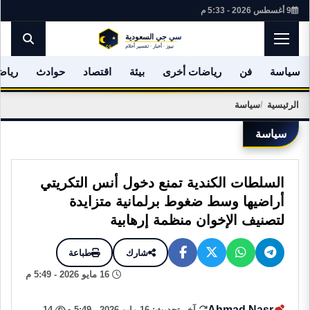
9 أغسطس 2026 - 5:33 م
سياسة
فن
رياضات أخرى
بيئة
اقتصاد
حوادث
رياض
الرئيسية
سياسة
سياسة
السلطات الكندية تمنع دخول أنس التكريتي
أراضيها وسط ضغوط برلمانية متزايدة
لتصنيف الإخوان منظمة إرهابية
شارك
طباعة
16 مايو 2026 - 5:49 م
Ahmad Nasr
آخر تحديث: 16 مايو 2026 - 5:49 م
14