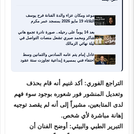
موعد ومكان عزاء والدة الفنانة فرح يوسف
الثلاثاء 19 مايو 2026 بمسجد عمر مكرم
بعد 14 يوماً على رحيله.. صورة نادرة تجمع هاني
شاكر ومحمد صبري تشعل منصات التواصل في
ليلة نهائي الزمالك
عادل إمام يتم عامه السادس والثمانين وسط
احتفاء فني بمسيرة إبداعية تجاوزت ستة عقود
التراجع الفوري:
أكد غنيم أنه قام بحذف
وتعديل المنشور فور شعوره بوجود سوء فهم
لدى المتابعين، مشيراً إلى أنه لم يقصد توجيه
إهانة مباشرة لأي شخص.
التبرير الطبي والبيئي:
أوضح الفنان أن