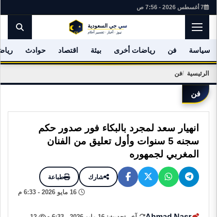
7 أغسطس 2026 - 7:56 ص
سياسة
فن
رياضات أخرى
بيئة
اقتصاد
حوادث
رياض
الرئيسية
فن
فن
انهيار سعد لمجرد بالبكاء فور صدور حكم
سجنه 5 سنوات وأول تعليق من الفنان
المغربي لجمهوره
شارك
طباعة
16 مايو 2026 - 6:33 م
Ahmad Nasr
آخر تحديث: 16 مايو 2026 - 6:33 م
12