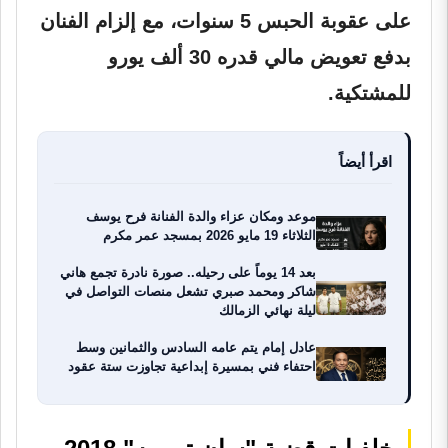
على عقوبة الحبس 5 سنوات، مع إلزام الفنان
بدفع تعويض مالي قدره 30 ألف يورو
للمشتكية.
اقرأ أيضاً
موعد ومكان عزاء والدة الفنانة فرح يوسف
الثلاثاء 19 مايو 2026 بمسجد عمر مكرم
بعد 14 يوماً على رحيله.. صورة نادرة تجمع هاني
شاكر ومحمد صبري تشعل منصات التواصل في
ليلة نهائي الزمالك
عادل إمام يتم عامه السادس والثمانين وسط
احتفاء فني بمسيرة إبداعية تجاوزت ستة عقود