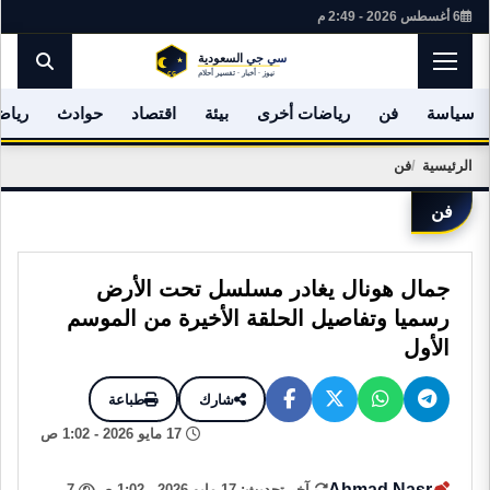
6 أغسطس 2026 - 2:49 م
سياسة
فن
رياضات أخرى
بيئة
اقتصاد
حوادث
رياض
الرئيسية
فن
فن
جمال هونال يغادر مسلسل تحت الأرض
رسميا وتفاصيل الحلقة الأخيرة من الموسم
الأول
شارك
طباعة
17 مايو 2026 - 1:02 ص
Ahmad Nasr
آخر تحديث: 17 مايو 2026 - 1:02 ص
7