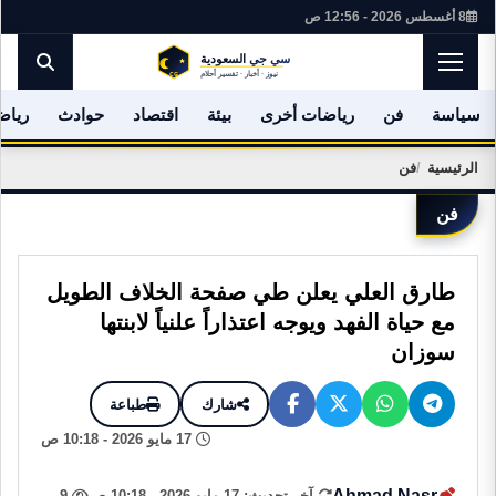
8 أغسطس 2026 - 12:56 ص
سياسة
فن
رياضات أخرى
بيئة
اقتصاد
حوادث
رياض
الرئيسية
فن
فن
طارق العلي يعلن طي صفحة الخلاف الطويل
مع حياة الفهد ويوجه اعتذاراً علنياً لابنتها
سوزان
شارك
طباعة
17 مايو 2026 - 10:18 ص
Ahmad Nasr
آخر تحديث: 17 مايو 2026 - 10:18 ص
9