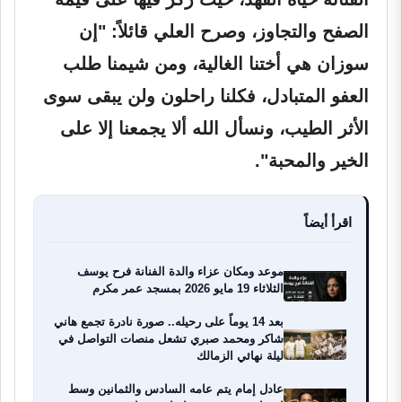
الصفح والتجاوز، وصرح العلي قائلاً: "إن
سوزان هي أختنا الغالية، ومن شيمنا طلب
العفو المتبادل، فكلنا راحلون ولن يبقى سوى
الأثر الطيب، ونسأل الله ألا يجمعنا إلا على
الخير والمحبة".
اقرأ أيضاً
موعد ومكان عزاء والدة الفنانة فرح يوسف
الثلاثاء 19 مايو 2026 بمسجد عمر مكرم
بعد 14 يوماً على رحيله.. صورة نادرة تجمع هاني
شاكر ومحمد صبري تشعل منصات التواصل في
ليلة نهائي الزمالك
عادل إمام يتم عامه السادس والثمانين وسط