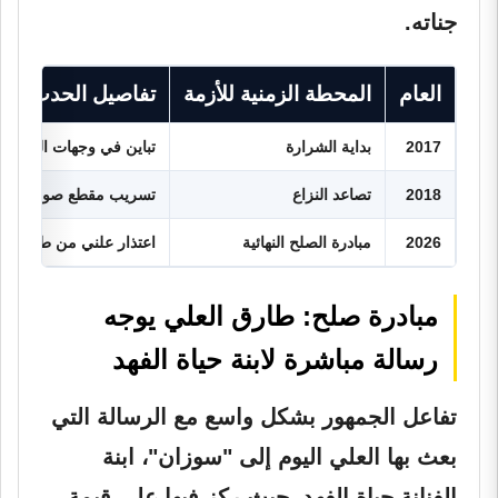
جناته.
العام
المحطة الزمنية للأزمة
تفاصيل الحدث
2017
بداية الشرارة
تباين في وجهات النظر حو
2018
تصاعد النزاع
تسريب مقطع صوتي نُسب للع
2026
مبادرة الصلح النهائية
اعتذار علني من طارق الع
مبادرة صلح: طارق العلي يوجه
رسالة مباشرة لابنة حياة الفهد
تفاعل الجمهور بشكل واسع مع الرسالة التي
بعث بها العلي اليوم إلى "سوزان"، ابنة
الفنانة حياة الفهد، حيث ركز فيها على قيمة