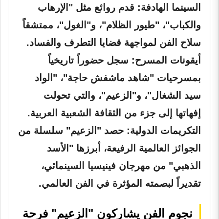
السينما الهادفة:
قدم روائع مثل "الإرهاب
والكباب"، "طيور الظلام"، و"الغول"، ممتشقاً
سلاح الفن لمواجهة قضايا التطرف والفساد.
أيقونات المسرح:
سجل حضوراً تاريخياً
بمسرحيات "شاهد ماشفش حاجة"، "الواد
سيد الشغال"، و"الزعيم"، والتي تحولت
إفهاتها إلى جزء من الثقافة الشعبية العربية.
التكريمات الدولية:
حصد "الزعيم" سلسلة من
الجوائز العالمية الرفيعة، أبرزها "الأسد
الذهبي" من مهرجان فينيسيا السينمائي،
تقديراً لبصمته المؤثرة في الفن العالمي.
نجوم الفن يشاركون "الزعيم" فرحة