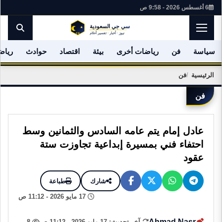
6 أغسطس 2026 - 9:58 ص
سياسة
فن
رياضات أخرى
بيئة
اقتصاد
حوادث
رياض
الرئيسية
فن
فن
عادل إمام يتم عامه السادس والثمانين وسط
احتفاء فني بمسيرة إبداعية تجاوزت ستة
عقود
شارك
طباعة
17 مايو 2026 - 11:12 ص
Ahmad Nasr
آخر تحديث: 17 مايو 2026 - 11:12 ص
8