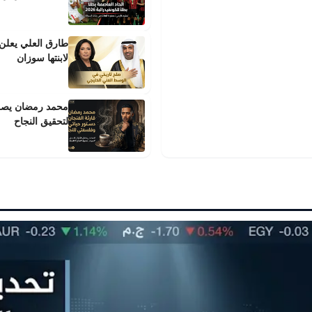
طارق العلي يعلن ط
لابنتها سوزان
محمد رمضان يصف ق
لتحقيق النجاح