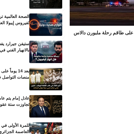
الصحة العالمية تر
لفيروس إيبولا الع
 على طاقم رحلة ملبورن دالاس
ستيفن جيرارد يف
بالانهيار الفني في
بعد 14 يوما
منصات التواصل في
عادل إمام يتم عا
تجاوزت ستة عقود
للمرة الأولى في تا
العاصمة الجزائري